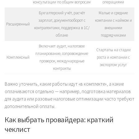
консультации по общим вопросам
операциями
Бухгалтерский учёт, расчёт
Малые и средние
зарплат, документооборот с
компании с наймом и
Расширенный
контрагентами, поддержка в 1С/
внешними
облаке
подрядчиками
Включает аудит, налоговое
Стартапы на стадии
планирование, сопровождение
Комплексный
роста и компании с
проверок, международные
экспортом услуг
контракты
Важно уточнить, какие работы идут «в комплекте», а какие
оплачиваются отдельно — например, подготовка материалов
для аудита или разовые налоговые оптимизации часто требуют
дополнительной оплаты.
Как выбрать провайдера: краткий
чеклист