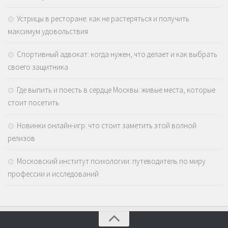
Устрицы в ресторане: как не растеряться и получить
максимум удовольствия
Спортивный адвокат: когда нужен, что делает и как выбрать
своего защитника
Где выпить и поесть в сердце Москвы: живые места, которые
стоит посетить
Новинки онлайн-игр: что стоит заметить этой волной
релизов
Московский институт психологии: путеводитель по миру
профессии и исследований