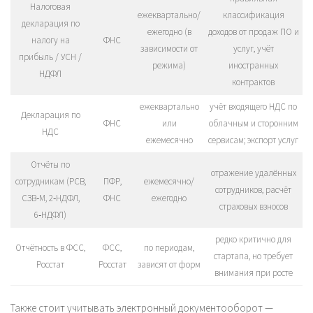
Налоговая
ежеквартально/
классификация
декларация по
ежегодно (в
доходов от продаж ПО и
налогу на
ФНС
зависимости от
услуг, учёт
прибыль / УСН /
режима)
иностранных
НДФЛ
контрактов
ежеквартально
учёт входящего НДС по
Декларация по
ФНС
или
облачным и сторонним
НДС
ежемесячно
сервисам; экспорт услуг
Отчёты по
отражение удалённых
сотрудникам (РСВ,
ПФР,
ежемесячно/
сотрудников, расчёт
СЗВ‑М, 2‑НДФЛ,
ФНС
ежегодно
страховых взносов
6‑НДФЛ)
редко критично для
Отчётность в ФСС,
ФСС,
по периодам,
стартапа, но требует
Росстат
Росстат
зависят от форм
внимания при росте
Также стоит учитывать электронный документооборот —