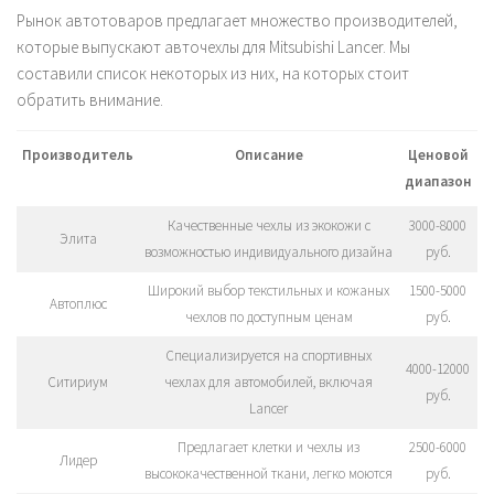
Рынок автотоваров предлагает множество производителей,
которые выпускают авточехлы для Mitsubishi Lancer. Мы
составили список некоторых из них, на которых стоит
обратить внимание.
Производитель
Описание
Ценовой
диапазон
Качественные чехлы из экокожи с
3000-8000
Элита
возможностью индивидуального дизайна
руб.
Широкий выбор текстильных и кожаных
1500-5000
Автоплюс
чехлов по доступным ценам
руб.
Специализируется на спортивных
4000-12000
Ситириум
чехлах для автомобилей, включая
руб.
Lancer
Предлагает клетки и чехлы из
2500-6000
Лидер
высококачественной ткани, легко моются
руб.