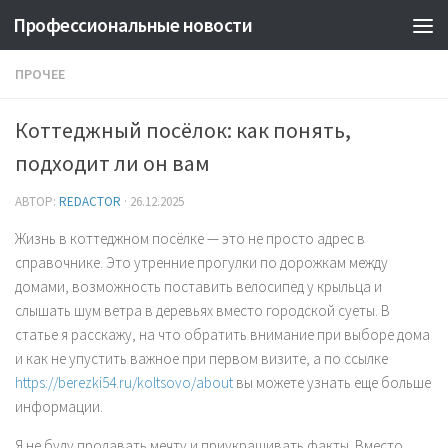
Профессиональные новости
ПРОЧЕЕ
Коттеджный посёлок: как понять,
подходит ли он вам
АВТОР:
REDACTOR
·
26.12.2025
Жизнь в коттеджном посёлке — это не просто адрес в
справочнике. Это утренние прогулки по дорожкам между
домами, возможность поставить велосипед у крыльца и
слышать шум ветра в деревьях вместо городской суеты. В
статье я расскажу, на что обратить внимание при выборе дома
и как не упустить важное при первом визите, а по ссылке
https://berezki54.ru/koltsovo/about
вы можете узнать еще больше
информации.
Я не буду продавать мечту и приукрашивать факты. Вместо