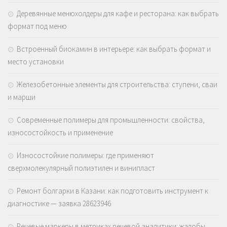
Деревянные менюхолдеры для кафе и ресторана: как выбрать
формат под меню
Встроенный биокамин в интерьере: как выбрать формат и
место установки
Железобетонные элементы для строительства: ступени, сваи
и марши
Современные полимеры для промышленности: свойства,
износостойкость и применение
Износостойкие полимеры: где применяют
сверхмолекулярный полиэтилен и винипласт
Ремонт болгарки в Казани: как подготовить инструмент к
диагностике — заявка 28623946
Речевые маркеры в метриках речевой аналитики: жалобы,