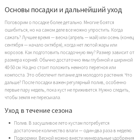
Основы посадки и дальнейший уход
Поговорим о посадке более детально. Многие боятся
ошибиться, но на самом деле все можно упростить.
Когда
сажать?
Лучшее время — весна (апрель — май) или осень (конец
сентября — начало октября), когда нет лютой жары или
морозов.
Как подготовить посадочную яму?
Размер зависит от
размера корней. Обычно достаточно ямы глубиной и шириной
40-50 см. На дно стоит положить немного перегноя или
компоста. Это обеспечит питание для молодого растения.
Что
дальше?
После посадки важен регулярный полив, особенно
первые пару недель, пока куст не приживется. Нужно следить,
чтобы земля не пересыхала.
Уход в течение сезона
Полив.
В засушливое лето кустам потребуется
достаточное количество влаги — один-два раза в неделю.
Подкормки.
Весной можно внести минеральные удобрения