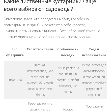
Какие лиственные кустарники чаще
всего выбирают садоводы?
Опыт показывает, что определенные виды особенно
популярны, и не зря. Они сочетают в себе красоту,
компактность и неприхотливость. Вот небольшой список с
кратким описанием и особенностями использования:
Вид
Характеристики
Особенности
Уход и
кустарника
посадки
использование
Плотная,
Используется для
Лучше растет на
вечнозеленая, но с
живых изгородей
солнце или в
ослепительно
и формованной
Бирючина
полутени, любит
лиственной массой,
изгороди, требует
плодородные
хорошо переносит
регулярной
почвы
обрезку
стрижки
Красивые мелкие
Прекрасен в
листья, часто с
Хорошо