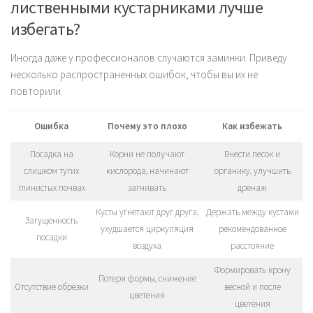
лиственными кустарниками лучше
избегать?
Иногда даже у профессионалов случаются заминки. Приведу
несколько распространенных ошибок, чтобы вы их не
повторили:
Ошибка
Почему это плохо
Как избежать
Посадка на
Корни не получают
Внести песок и
слишком тугих
кислорода, начинают
органику, улучшить
глинистых почвах
загнивать
дренаж
Кусты угнетают друг друга,
Держать между кустами
Загущенность
ухудшается циркуляция
рекомендованное
посадки
воздуха
расстояние
Формировать крону
Потеря формы, снижение
Отсутствие обрезки
весной и после
цветения
цветения