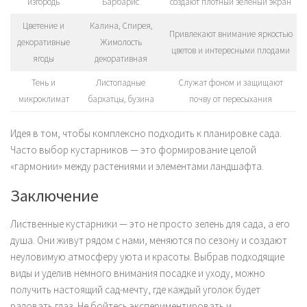
изгородь
Барбарис
создают плотный зеленый экран
Цветение и
Калина, Спирея,
Привлекают внимание яркостью
декоративные
Жимолость
цветов и интересными плодами
ягоды
декоративная
Тень и
Листопадные
Служат фоном и защищают
микроклимат
бархатцы, бузина
почву от пересыхания
Идея в том, чтобы комплексно подходить к планировке сада.
Часто выбор кустарников — это формирование целой
«гармонии» между растениями и элементами ландшафта.
Заключение
Лиственные кустарники — это не просто зелень для сада, а его
душа. Они живут рядом с нами, меняются по сезону и создают
неуловимую атмосферу уюта и красоты. Выбрав подходящие
виды и уделив немного внимания посадке и уходу, можно
получить настоящий сад-мечту, где каждый уголок будет
радовать глаз. Не бойтесь экспериментировать и