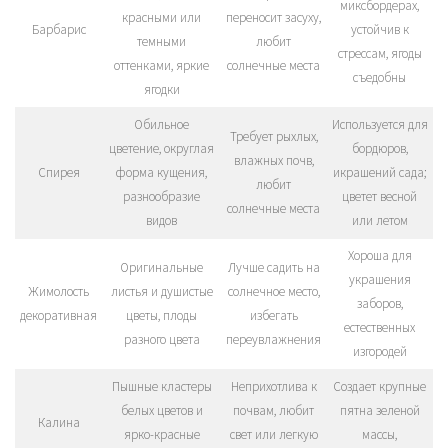
миксбордерах,
красными или
переносит засуху,
Барбарис
устойчив к
темными
любит
стрессам, ягоды
оттенками, яркие
солнечные места
съедобны
ягодки
Обильное
Используется для
Требует рыхлых,
цветение, округлая
бордюров,
влажных почв,
Спирея
форма кущения,
икрашений сада;
любит
разнообразие
цветет весной
солнечные места
видов
или летом
Хороша для
Оригинальные
Лучше садить на
украшения
Жимолость
листья и душистые
солнечное место,
заборов,
декоративная
цветы, плоды
избегать
естественных
разного цвета
переувлажнения
изгородей
Пышные кластеры
Неприхотлива к
Создает крупные
белых цветов и
почвам, любит
пятна зеленой
Калина
ярко-красные
свет или легкую
массы,