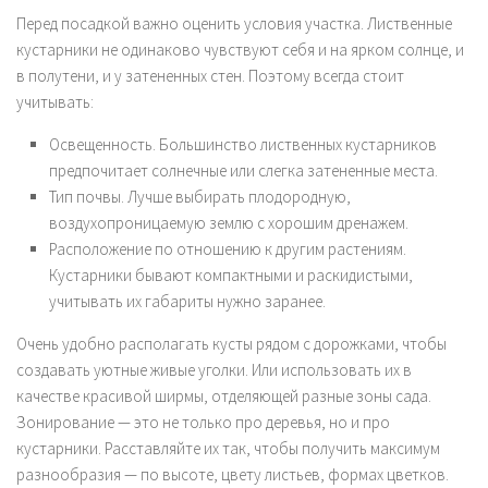
Перед посадкой важно оценить условия участка. Лиственные
кустарники не одинаково чувствуют себя и на ярком солнце, и
в полутени, и у затененных стен. Поэтому всегда стоит
учитывать:
Освещенность. Большинство лиственных кустарников
предпочитает солнечные или слегка затененные места.
Тип почвы. Лучше выбирать плодородную,
воздухопроницаемую землю с хорошим дренажем.
Расположение по отношению к другим растениям.
Кустарники бывают компактными и раскидистыми,
учитывать их габариты нужно заранее.
Очень удобно располагать кусты рядом с дорожками, чтобы
создавать уютные живые уголки. Или использовать их в
качестве красивой ширмы, отделяющей разные зоны сада.
Зонирование — это не только про деревья, но и про
кустарники. Расставляйте их так, чтобы получить максимум
разнообразия — по высоте, цвету листьев, формах цветков.