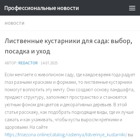
Профессиональные новости
НОВОСТИ
Лиственные кустарники для сада: выбор,
посадка и уход
АВТОР:
REDACTOR
·
14.07.2025
Если мечтаете о живописном саду, где каждое время года радует
глаз разными красками и формами, то лиственные кустарники
помогут воплотить эту мечту. Они создают основу ландшафта,
придают структуру, заполняют пространство и становятся
уютным фоном для цветов и декоративных деревьев. В этой
статье расскажу, как подобрать подходящие виды, где их лучше
сажать и как ухаживать, чтобы кусты выросли крепкими и
здоровыми. На сайте
https://trisezona.online/catalog/rasteniya/listvennye_kustarniki/
вы