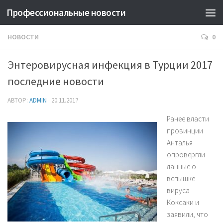
Профессиональные новости
НОВОСТИ
0
Энтеровирусная инфекция в Турции 2017
последние новости
АВТОР:
ADMIN
·
20.11.2017
Ранее власти
провинции
Анталья
опровергли
данные о
вспышке
вируса
Коксаки и
заявили, что