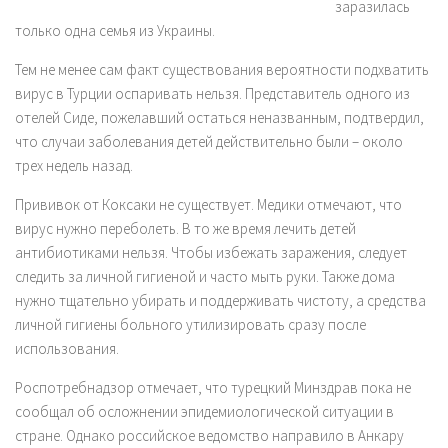
заразилась
только одна семья из Украины.
Тем не менее сам
факт существования
вероятности подхватить
вирус в Турции оспаривать нельзя. Представитель одного из
отелей Сиде, пожелавший остаться неназванным, подтвердил,
что случаи заболевания детей действительно были – около
трех недель назад.
Прививок от Коксаки не существует. Медики отмечают, что
вирус нужно переболеть. В то же время лечить детей
антибиотиками нельзя. Чтобы избежать заражения, следует
следить за личной гигиеной и часто мыть руки. Также дома
нужно тщательно убирать и поддерживать чистоту, а средства
личной гигиены больного утилизировать сразу после
использования.
Роспотребнадзор отмечает, что турецкий Минздрав пока не
сообщал об осложнении эпидемиологической ситуации в
стране. Однако российское ведомство направило в Анкару