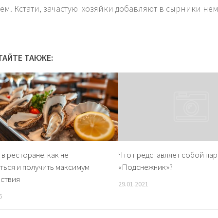
ем. Кстати, зачастую хозяйки добавляют в сырники не
ТАЙТЕ ТАКЖЕ:
 в ресторане: как не
Что представляет собой па
ться и получить максимум
«Подснежник»?
ствия
29.01.2021
6