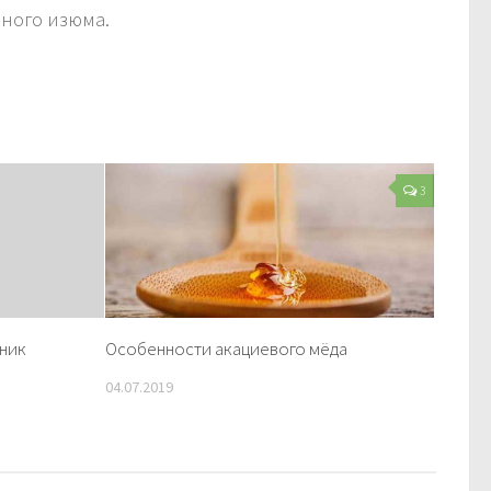
много изюма.
3
рник
Особенности акациевого мёда
04.07.2019