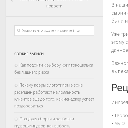
В наши
новости
сырник
были и
Уже тр
этому 
данное
СВЕЖИЕ ЗАПИСИ
Важно 
Как подойти к выбору криптокошелька
выпека
без лишнего риска
Рец
Почему ковры с логотипом в зоне
ресепшен работают на лояльность
клиентов еще до того, как менеджер успеет
Ингред
поздороваться
• Творо
Стенд для сборки и разборки
• Мука
гидроцилиндров: как выбрать