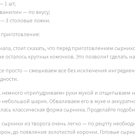
— 1 шт;
, ванилин — по вкусу;
р — 3 столовые ложки.
 приготовления:
чала, стоит сказать, что перед приготовлением сырников
не осталось крупных комочков. Это позволит сделать 
все просто — смешиваем все без исключения ингредиен
дности.
, немного «припудриваем» руки мукой и отщипываем не
о небольшой шарик. Обваливаем его в муке и аккуратн
лась классическая форма сырника. Проделайте подобно
 сырники из творога очень легко — по рецпту необходим
торон, до появления золотистой корочки. Готовые сырн