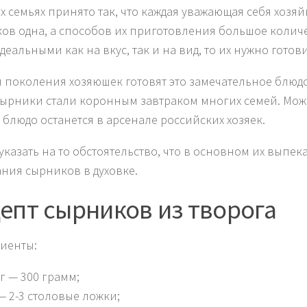
х семьях принято так, что каждая уважающая себя хозяйк
ов одна, а способов их приготовления большое количес
деальными как на вкус, так и на вид, то их нужно гото
и поколения хозяюшек готовят это замечательное блюдо
сырники стали коронным завтраком многих семей. Мож
 блюдо останется в арсенале российских хозяек.
указать на то обстоятельство, что в основном их выпек
ния сырников в духовке.
епт сырников из творога
иенты:
г — 300 грамм;
 — 2-3 столовые ложки;