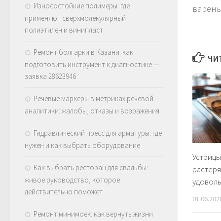
Износостойкие полимеры: где
варень
применяют сверхмолекулярный
полиэтилен и винипласт
Ремонт болгарки в Казани: как
ЧИ
подготовить инструмент к диагностике —
заявка 28623946
Речевые маркеры в метриках речевой
аналитики: жалобы, отказы и возражения
Гидравлический пресс для арматуры: где
нужен и как выбрать оборудование
Устрицы
Как выбрать ресторан для свадьбы:
растеря
живое руководство, которое
удоволь
действительно поможет
01.06.202
Ремонт минимоек: как вернуть жизни