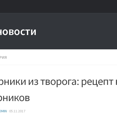
новости
РИЯ
ники из творога: рецепт
рников
DMIN
·
05.11.2017