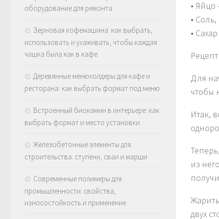
• Яйцо 
оборудование для ремонта
• Соль
Зерновая кофемашина: как выбрать,
• Саха
использовать и ухаживать, чтобы каждая
чашка была как в кафе
Рецепт
Деревянные менюхолдеры для кафе и
Для на
ресторана: как выбрать формат под меню
чтобы 
Встроенный биокамин в интерьере: как
Итак, 
выбрать формат и место установки
одноро
Железобетонные элементы для
Теперь
строительства: ступени, сваи и марши
из нег
получи
Современные полимеры для
промышленности: свойства,
Жарить
износостойкость и применение
двух с