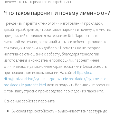
почему этот материал так востребован.
Что такое паронит и почему именно он?
Прежде чем перейти к технологии изготовления прокладок,
давайте разберемся, что же такое паронит и почему для многих
предприятий он является материалом №1. Паронит – это
листовой материал, состоящий из смеси асбеста, резиновых
связующих и различных добавок. Несмотря на некоторое
негативное отношение к асбесту, благодаря технологии
изготовления и конкретным пропорциям, паронит имеет
отличные эксплуатационные характеристики и безопасность
при правильном использовании. На сайте
https://kcc-
rti.ru/proizvodstvo/vyrubka-izgotovlenie-prokladok/izgotovlenie-
prokladok-iz-paronita.html
можно получить больше информации
о том, как устроено производство прокладок из паронита.
Основные свойства паронита:
Высокая термостойкость – выдерживает температуры до