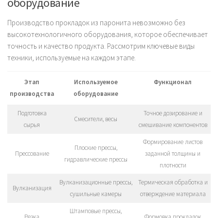
оборудование
Производство прокладок из паронита невозможно без
высокотехнологичного оборудования, которое обеспечивает
точность и качество продукта. Рассмотрим ключевые виды
техники, используемые на каждом этапе.
Этап
Используемое
Функционал
производства
оборудование
Подготовка
Точное дозирование и
Смесители, весы
сырья
смешивание компонентов
Формирование листов
Плоские прессы,
Прессование
заданной толщины и
гидравлические прессы
плотности
Вулканизационные прессы,
Термическая обработка и
Вулканизация
сушильные камеры
отверждение материала
Штамповые прессы,
Резка
Формовка прокладок