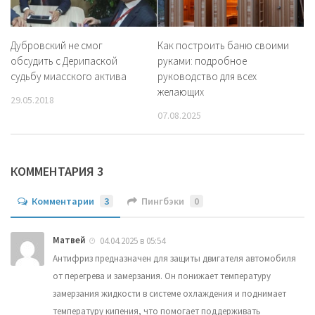
Дубровский не смог
Как построить баню своими
обсудить с Дерипаской
руками: подробное
судьбу миасского актива
руководство для всех
желающих
29.05.2018
07.08.2025
КОММЕНТАРИЯ 3
Комментарии
3
Пингбэки
0
Матвей
04.04.2025 в 05:54
Антифриз предназначен для защиты двигателя автомобиля
от перегрева и замерзания. Он понижает температуру
замерзания жидкости в системе охлаждения и поднимает
температуру кипения, что помогает поддерживать