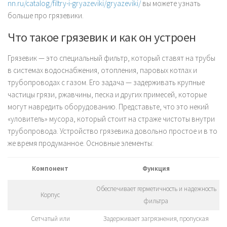
nn.ru/catalog/filtry-i-gryazeviki/gryazeviki/
вы можете узнать
больше про грязевики.
Что такое грязевик и как он устроен
Грязевик — это специальный фильтр, который ставят на трубы
в системах водоснабжения, отопления, паровых котлах и
трубопроводах с газом. Его задача — задерживать крупные
частицы грязи, ржавчины, песка и других примесей, которые
могут навредить оборудованию. Представьте, что это некий
«уловитель» мусора, который стоит на страже чистоты внутри
трубопровода. Устройство грязевика довольно простое и в то
же время продуманное. Основные элементы:
Компонент
Функция
Обеспечивает герметичность и надежность
Корпус
фильтра
Сетчатый или
Задерживает загрязнения, пропуская