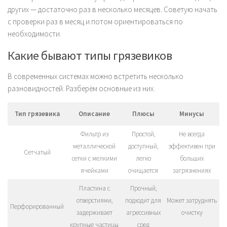
других — достаточно раз в несколько месяцев. Советую начать
с проверки раз в месяц и потом ориентироваться по
необходимости.
Какие бывают типы грязевиков
В современных системах можно встретить несколько
разновидностей. Разберём основные из них.
Тип грязевика
Описание
Плюсы
Минусы
Фильтр из
Простой,
Не всегда
металлической
доступный,
эффективен при
Сетчатый
сетки с мелкими
легко
больших
ячейками
очищается
загрязнениях
Пластина с
Прочный,
отверстиями,
подходит для
Может затруднять
Перфорированный
задерживает
агрессивных
очистку
крупные частицы
сред