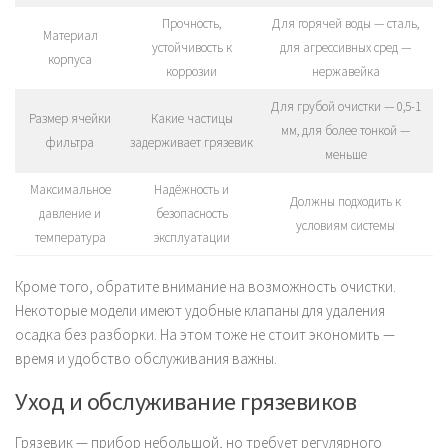
Прочность,
Для горячей воды — сталь,
Материал
устойчивость к
для агрессивных сред —
корпуса
коррозии
нержавейка
Для грубой очистки — 0,5-1
Размер ячейки
Какие частицы
мм, для более тонкой —
фильтра
задерживает грязевик
меньше
Максимальное
Надёжность и
Должны подходить к
давление и
безопасность
условиям системы
температура
эксплуатации
Кроме того, обратите внимание на возможность очистки.
Некоторые модели имеют удобные клапаны для удаления
осадка без разборки. На этом тоже не стоит экономить —
время и удобство обслуживания важны.
Уход и обслуживание грязевиков
Грязевик — прибор небольшой, но требует регулярного