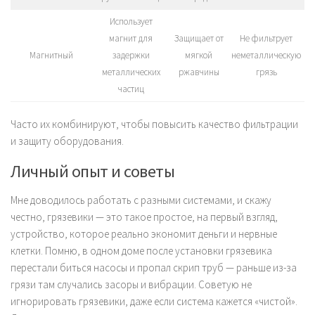
Использует
магнит для
Защищает от
Не фильтрует
Магнитный
задержки
мягкой
неметаллическую
металлических
ржавчины
грязь
частиц
Часто их комбинируют, чтобы повысить качество фильтрации
и защиту оборудования.
Личный опыт и советы
Мне доводилось работать с разными системами, и скажу
честно, грязевики — это такое простое, на первый взгляд,
устройство, которое реально экономит деньги и нервные
клетки. Помню, в одном доме после установки грязевика
перестали биться насосы и пропал скрип труб — раньше из-за
грязи там случались засоры и вибрации. Советую не
игнорировать грязевики, даже если система кажется «чистой».