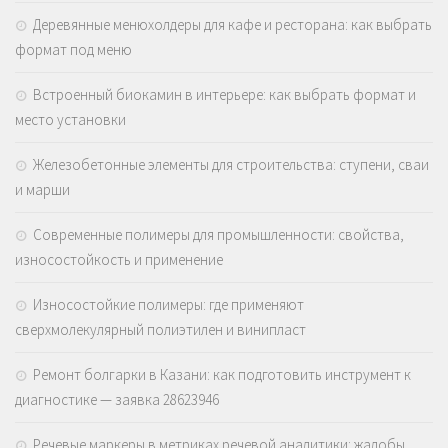
Деревянные менюхолдеры для кафе и ресторана: как выбрать
формат под меню
Встроенный биокамин в интерьере: как выбрать формат и
место установки
Железобетонные элементы для строительства: ступени, сваи
и марши
Современные полимеры для промышленности: свойства,
износостойкость и применение
Износостойкие полимеры: где применяют
сверхмолекулярный полиэтилен и винипласт
Ремонт болгарки в Казани: как подготовить инструмент к
диагностике — заявка 28623946
Речевые маркеры в метриках речевой аналитики: жалобы,