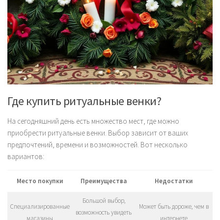
Где купить ритуальные венки?
На сегодняшний день есть множество мест, где можно
приобрести ритуальные венки. Выбор зависит от ваших
предпочтений, времени и возможностей. Вот несколько
вариантов:
Место покупки
Преимущества
Недостатки
Большой выбор,
Специализированные
Может быть дороже, чем в
возможность увидеть
магазины
интернете