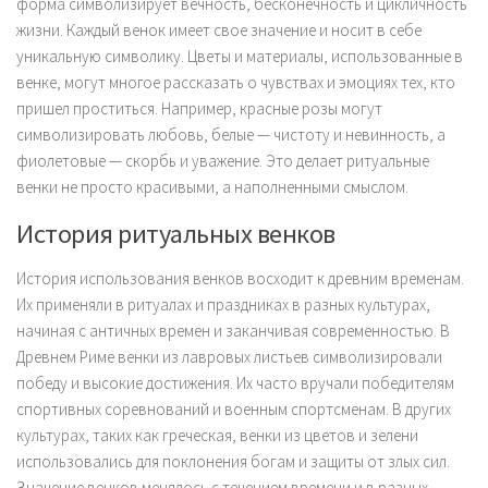
форма символизирует вечность, бесконечность и цикличность
жизни. Каждый венок имеет свое значение и носит в себе
уникальную символику. Цветы и материалы, использованные в
венке, могут многое рассказать о чувствах и эмоциях тех, кто
пришел проститься. Например, красные розы могут
символизировать любовь, белые — чистоту и невинность, а
фиолетовые — скорбь и уважение. Это делает ритуальные
венки не просто красивыми, а наполненными смыслом.
История ритуальных венков
История использования венков восходит к древним временам.
Их применяли в ритуалах и праздниках в разных культурах,
начиная с античных времен и заканчивая современностью. В
Древнем Риме венки из лавровых листьев символизировали
победу и высокие достижения. Их часто вручали победителям
спортивных соревнований и военным спортсменам. В других
культурах, таких как греческая, венки из цветов и зелени
использовались для поклонения богам и защиты от злых сил.
Значение венков менялось с течением времени и в разных