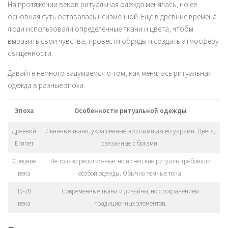
На протяжении веков ритуальная одежда менялась, но её
основная суть оставалась неизменной. Ещё в древние времена
люди использовали определённые ткани и цвета, чтобы
выразить свои чувства, провести обряды и создать атмосферу
священности.
Давайте немного задумаемся о том, как менялась ритуальная
одежда в разные эпохи:
Эпоха
Особенности ритуальной одежды
Древний
Льняные ткани, украшенные золотыми аксессуарами. Цвета,
Египет
связанные с богами.
Средние
Не только религиозные, но и светские ритуалы требовали
века
особой одежды. Обычно темные тона.
19-20
Современные ткани и дизайны, но с сохранением
века
традиционных элементов.