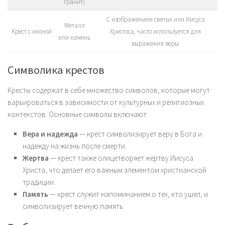
гранит)
С изображением святых или Иисуса
Металл
Крест с иконой
Христоса, часто используется для
или камень
выражения веры
Символика крестов
Кресты содержат в себе множество символов, которые могут
варьироваться в зависимости от культурных и религиозных
контекстов. Основные символы включают:
Вера и надежда
— крест символизирует веру в Бога и
надежду на жизнь после смерти.
Жертва
— крест также олицетворяет жертву Иисуса
Христа, что делает его важным элементом христианской
традиции.
Память
— крест служит напоминанием о тех, кто ушел, и
символизирует вечную память.