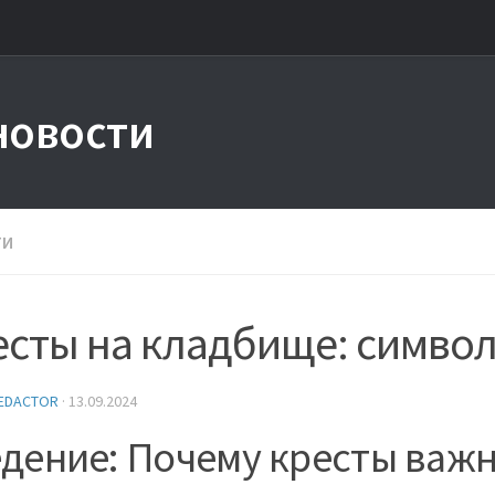
новости
ТИ
сты на кладбище: символ
EDACTOR
·
13.09.2024
дение: Почему кресты важ