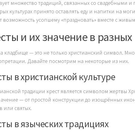
вует множество традиций, связанных со свадебными и
рых культурах принято оставлять еду и напитки на мог
ёт возможность усопшему «праздновать» вместе с живым
сты и их значение в разных
на кладбище — это не только христианский символ. Мн
рпретации. Давайте посмотрим на некоторые из них.
сты в христианской культуре
тианской традиции крест является символом жертвы Хри
начение — от простой конструкции до изощрённых ико
в или святых.
сты в языческих традициях