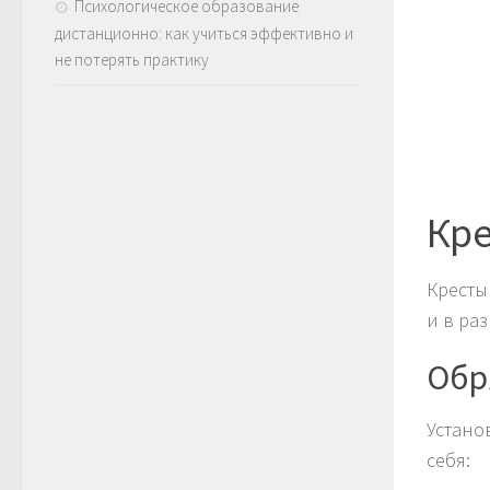
Психологическое образование
дистанционно: как учиться эффективно и
не потерять практику
Кре
Кресты
и в ра
Обр
Устано
себя: