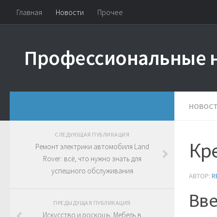
Главная
Новости
Прочее
Профессиональные 
НОВОС
СЛЕДУЮЩАЯ ПУБЛИКАЦИЯ
Кре
Ремонт электрики автомобиля Land
Rover: всё, что нужно знать для
успешного обслуживания
АВТОР:
R
Вве
ПРЕДЫДУЩАЯ ПУБЛИКАЦИЯ
Искусство и роскошь: Мебель в