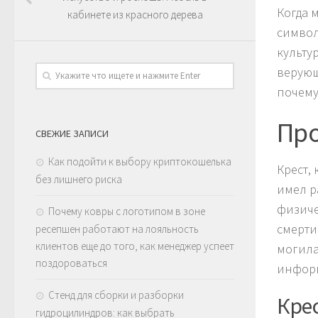
Когда 
кабинете из красного дерева
символ
культу
верующ
почему
Про
СВЕЖИЕ ЗАПИСИ
Как подойти к выбору криптокошелька
Крест,
без лишнего риска
имел р
физиче
Почему ковры с логотипом в зоне
смерти
ресепшен работают на лояльность
клиентов еще до того, как менеджер успеет
могила
поздороваться
информ
Стенд для сборки и разборки
Кре
гидроцилиндров: как выбрать