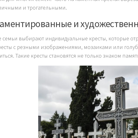
личными и трогательными.
аментированные и художественн
 семьи выбирают индивидуальные кресты, которые отр
ресты с резными изображениями, мозаиками или голуб
иться. Такие кресты становятся не только знаком памят