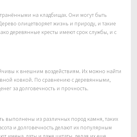
транёнными на кладбищах. Они могут быть
рево олицетворяет жизнь и природу, и такие
ко деревянные кресты имеют срок службы, и с
ойчивы к внешним воздействиям. Их можно найти
тивной ковкой. По сравнению с деревянными,
денег за долговечность и прочность.
ть выполнены из различных пород камня, таких
расота и долговечность делают их популярным
т имена, даты и даже цитаты, делая их еще