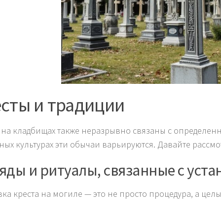
сты и традиции
 на кладбищах также неразрывно связаны с определен
зных культурах эти обычаи варьируются. Давайте рассм
яды и ритуалы, связанные с уста
вка креста на могиле — это не просто процедура, а цел