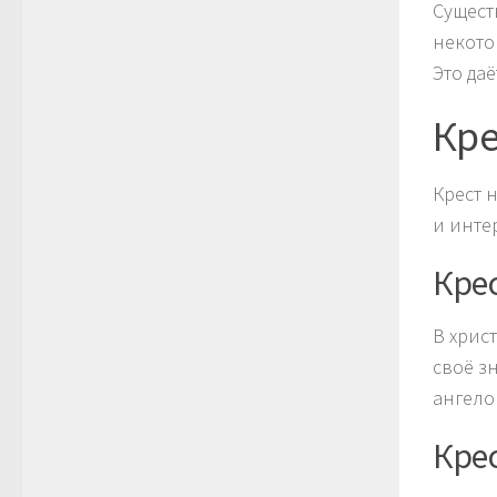
Сущест
некото
Это да
Кре
Крест 
и инте
Кре
В хрис
своё з
ангело
Кре