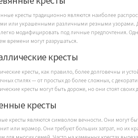
евянные кресты
нные кресты традиционно являются наиболее распрос
ми или украшенными различными резными узорами. Де
 легко модифицировать под личные предпочтения. Одна
ем времени могут разрушаться.
аллические кресты
ические кресты, как правило, более долговечны и уст
ичных стилях — от простых до более сложных, с декора
ические кресты могут быть дороже, но они стоят своих 
енные кресты
ые кресты являются символом вечности. Они могут бы
анит или мрамор. Они требуют больших затрат, но их к
м для многих семей. Часто на каменных крестах вырезаю