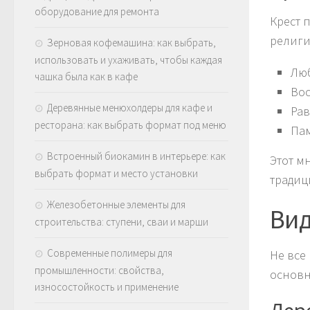
оборудование для ремонта
Крест 
религи
Зерновая кофемашина: как выбрать,
использовать и ухаживать, чтобы каждая
Люб
чашка была как в кафе
Вос
Деревянные менюхолдеры для кафе и
Рав
ресторана: как выбрать формат под меню
Пам
Встроенный биокамин в интерьере: как
Этот м
выбрать формат и место установки
традиц
Железобетонные элементы для
Вид
строительства: ступени, сваи и марши
Современные полимеры для
Не все
промышленности: свойства,
основн
износостойкость и применение