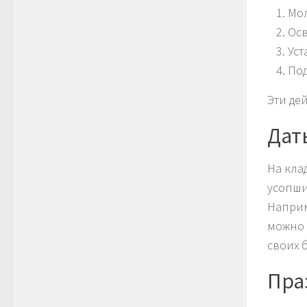
Мол
Осв
Уст
Под
Эти де
Дат
На кла
усопши
Наприм
можно 
своих 
Пра