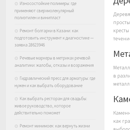
Дер
Износостойкие полимеры: где
применяют сверхмолекулярный
Деревя
полиэтилен и винипласт
просты
кресты
Ремонт болгарки в Казани: как
подготовить инструмент к диагностике —
течени
заявка 28623946
Мет
Речевые маркеры в метриках речевой
аналитики: жалобы, отказы и возражения
Металл
в разл
Гидравлический пресс для арматуры: где
металл
нужен и как выбрать оборудование
Кам
Как выбрать ресторан для свадьбы:
живое руководство, которое
Каменн
действительно поможет
как гр
Ремонт минимоек: как вернуть жизни
выборо