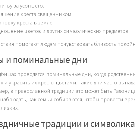
итву за усопшего.
ящение креста священником.
ановку креста в земле.
ношение цветов и других символических предметов.
йствия помогают людям почувствовать близость покойн
ы и поминальные дни
дбищах проводятся поминальные дни, когда родственн
х и украсить их кресты цветами. Такие дни часто вып
ер, в православной традиции это может быть Радоница, 
наблюдать, как семьи собираются, чтобы провести вр
близких.
здничные традиции и символика