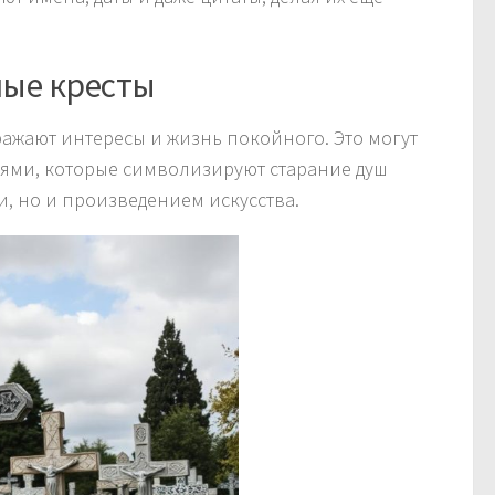
ые кресты
ажают интересы и жизнь покойного. Это могут
ями, которые символизируют старание душ
и, но и произведением искусства.