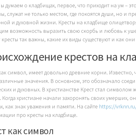
мы думаем о кладбищах, первое, что приходит на ум – эт
ы, служат не только местом, где покоятся души, но и п
рной и духовной жизни. Кресты на кладбище олицетвор
им возможность выразить свою скорбь и любовь к ушед
 кресты так важны, какие их виды существуют и как они
исхождение крестов на кл
 как символ, имеет довольно древние корни. Известно, 
азличные значения. В основном, это обозначало соеди
ских и духовных. В христианстве Крест стал символом
. Когда христиане начали захоронять своих умерших, о
х, как знак уважения и памяти. На сайте
https://vrknn.r
ации про кресты на кладбище.
ст как символ