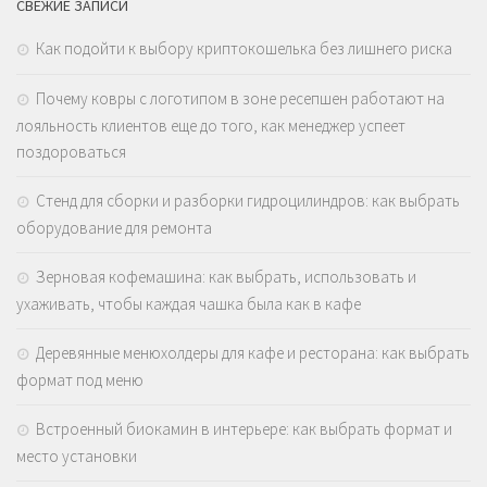
СВЕЖИЕ ЗАПИСИ
Как подойти к выбору криптокошелька без лишнего риска
Почему ковры с логотипом в зоне ресепшен работают на
лояльность клиентов еще до того, как менеджер успеет
поздороваться
Стенд для сборки и разборки гидроцилиндров: как выбрать
оборудование для ремонта
Зерновая кофемашина: как выбрать, использовать и
ухаживать, чтобы каждая чашка была как в кафе
Деревянные менюхолдеры для кафе и ресторана: как выбрать
формат под меню
Встроенный биокамин в интерьере: как выбрать формат и
место установки