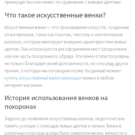
преимущества они имеют по сравнению с живыми цветами.
Что такое искусственные венки?
Искусственные венки — это произведения искусств, созданные
из материалов, таких как пластик, текстиль и синтетические
волокна, которые имитируют внешние характеристики живых
цветов. Они используются для оформления мест захоронения
или как часть похоронного обряда. Эти венки стали популярны
не только благодаря своей долговечности, но и по ряду других
причин, о которых мы поговорим позже. На данный момент
купить искусственный венок венокшоп
можно в любом
интернет магазине .
История использования венков на
похоронах
Задолго до появления искусственных венков, люди почитали
память усопших с помощью живых цветов и зелени. Венки в
различных культурах всегда были символом жизни, вечности и