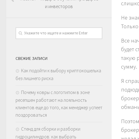
слишко
и инвесторов
Не зна
Только
Все нач
будет 
такую 
СВЕЖИЕ ЗАПИСИ
сумму.
Как подойти к выбору криптокошелька
без лишнего риска
Я спра
подход
Почему ковры с логотипом в зоне
брокер
ресепшен работают на лояльность
обманы
клиентов еще до того, как менеджер успеет
поздороваться
Поэтом
Стенд для сборки и разборки
брокер
гидроцилиндров: как выбрать
желал 