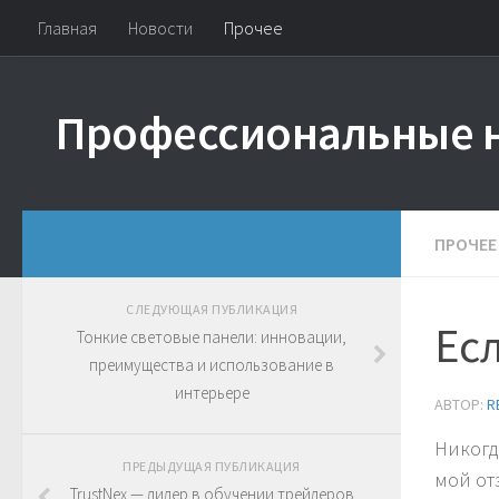
Главная
Новости
Прочее
Профессиональные 
ПРОЧЕЕ
СЛЕДУЮЩАЯ ПУБЛИКАЦИЯ
Есл
Тонкие световые панели: инновации,
преимущества и использование в
интерьере
АВТОР:
R
Никогд
ПРЕДЫДУЩАЯ ПУБЛИКАЦИЯ
мой от
TrustNex — лидер в обучении трейдеров