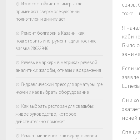
Износостойкие полимеры: где
связь.
применяют сверхмолекулярный
тоже –
полиэтилен и винипласт
Я нача
Ремонт болгарки в Казани: как
кабине
подготовить инструмент к диагностике —
Было о
заявка 28623946
занима
Речевые маркеры в метриках речевой
Если ч
аналитики: жалобы, отказы и возражения
заявле
Гидравлический пресс для арматуры: где
Lunexi
нужен и как выбрать оборудование
Они хо
Как выбрать ресторан для свадьбы:
хватае
живое руководство, которое
ночей 
действительно поможет
Специа
Ремонт минимоек: как вернуть жизни