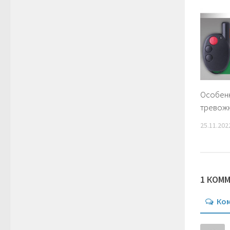
Особен
тревож
25.11.202
1 КОМ
Ко