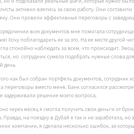
, но и подсказали реальные шаги, которые нужно было
листы активно взялись за свою работу. Они составили п
еку. Они провели эффективные переговоры с заведую
орядочении всех документов мне помогала сотрудница
ия! Хочу поблагодарить ее за это. На ее месте другой ч
огла спокойно наблюдать за всем, что происходит. Эмоц
ться, но сотрудник сумела подобрать нужные слова для
й день.
того как был собран портфель документов, сотрудник 
а переговоры вместо меня. Банк согласился рассмотре
е задерживали решение моего вопроса.
но через месяц я смогла получить свои деньги от бро
. Правда, на поездку в Дубай я так и не заработала, но
ники компании, я сделала несколько ошибок, за котор