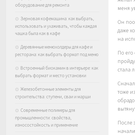
оборудование для ремонта
меня у
Зерновая кофемашина: как выбрать,
Он поо
использовать и ухаживать, чтобы каждая
даже х
чашка была как в кафе
на исп
Деревянные менюхолдеры для кафе и
По его
ресторана: как выбрать формат под меню
пройду
Встроенный биокамин в интерьере: как
стала 
выбрать формат и место установки
Сначал
Железобетонные элементы для
тоже и
строительства: ступени, сваи и марши
обрадо
вытяну
Современные полимеры для
промышленности: свойства,
После 
износостойкость и применение
начали