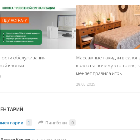
ности обслуживания
Массажные накидки в салон
ной кнопки
красоты: почему это тренд,
меняет правила игры
2
28.05.2025
МЕНТАРИЙ
мментарии
1
Пингбэки
0
Платон Корнев