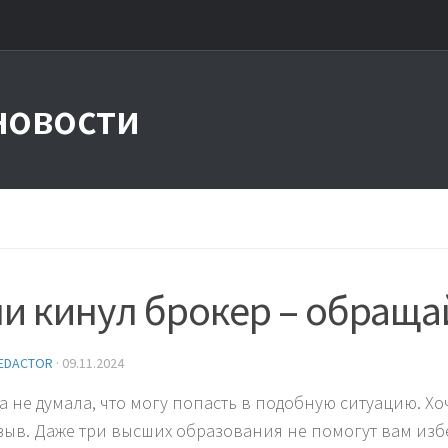
новости
и кинул брокер – обращай
EDACTOR
·
09.11.2024
а не думала, что могу попасть в подобную ситуацию. Хоч
зыв. Даже три высших образования не помогут вам изб