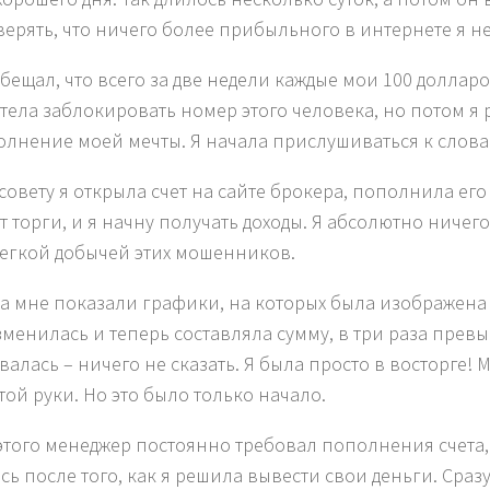
верять, что ничего более прибыльного в интернете я не
бещал, что всего за две недели каждые мои 100 долларо
отела заблокировать номер этого человека, но потом я 
олнение моей мечты. Я начала прислушиваться к словам
 совету я открыла счет на сайте брокера, пополнила его
т торги, и я начну получать доходы. Я абсолютно ничег
легкой добычей этих мошенников.
а мне показали графики, на которых была изображена 
зменилась и теперь составляла сумму, в три раза превы
валась – ничего не сказать. Я была просто в восторге! 
той руки. Но это было только начало.
этого менеджер постоянно требовал пополнения счета, 
сь после того, как я решила вывести свои деньги. Сраз