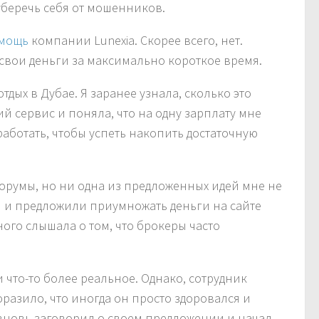
уберечь себя от мошенников.
мощь
компании Lunexia. Скорее всего, нет.
 свои деньги за максимально короткое время.
отдых в Дубае. Я заранее узнала, сколько это
ий сервис и поняла, что на одну зарплату мне
работать, чтобы успеть накопить достаточную
форумы, но ни одна из предложенных идей мне не
 и предложили приумножать деньги на сайте
ного слышала о том, что брокеры часто
 что-то более реальное. Однако, сотрудник
оразило, что иногда он просто здоровался и
н вновь заговорил о своем предложении и начал