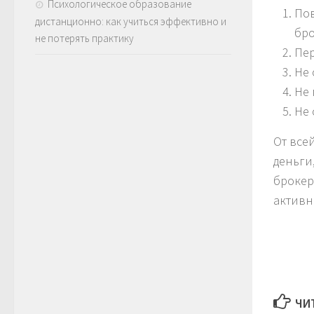
Психологическое образование
Пов
дистанционно: как учиться эффективно и
бро
не потерять практику
Пер
Не 
Не 
Не 
От все
деньги
брокер
активн
ЧИ