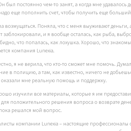
 Он был постоянно чем-то занят, а когда мне удавалось 
 надо еще пополнить счет, чтобы получить еще больший 
ла возмущаться. Поняла, что с меня выуживают деньги, 
т заблокировали, и я вообще осталась, как рыба, выбро
бидно, что попалась, как лохушка. Хорошо, что знакомы
ется компания Lunexia.
естно, я не верила, что кто-то сможет мне помочь. Дума
ние в полицию, а там, как известно, ничего не добьеш
a оказали мне реальную помощь и поддержку.
рошо изучили все материалы, которые я им предостави
т для положительного решения вопроса о возврате ден
пока решался мой вопрос.
листы компании Lunexia – настоящие профессионалы с