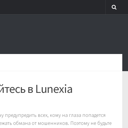
тесь в Lunexia
у предупредить всех, кому на глаза попадется
ежать обмана от мошенников. Поэтому не будьте