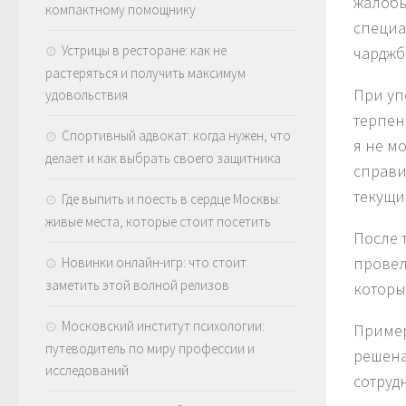
жалобы
компактному помощнику
специа
Устрицы в ресторане: как не
чарджб
растеряться и получить максимум
При уп
удовольствия
терпен
Спортивный адвокат: когда нужен, что
я не м
делает и как выбрать своего защитника
справи
текущи
Где выпить и поесть в сердце Москвы:
живые места, которые стоит посетить
После 
провел
Новинки онлайн-игр: что стоит
заметить этой волной релизов
которы
Московский институт психологии:
Пример
путеводитель по миру профессии и
решена
исследований
сотруд