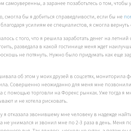
м самоуверенны, а заранее позаботьтесь о том, чтобы 
ю, смогла бы я добиться справедливости, если бы не
по
 благодаря усилиям ее специалистов, я смогла вернуть
алось с того, что я решила заработать денег на летний 
стоить, разведала в какой гостинице меня ждет наилучш
роскошь не потянуть. Нужно было придумать как еще за
шивала об этом у моих друзей в соцсетях, мониторила 
ила. Совершенно неожиданно для меня мне позвонили
а с помощью торговли на Форекс рынках. Уже тогда я м
вают и не хотела рисковать.
у я отказала звонившему мне человеку в надежде найти
а не унимался и звонил мне по 2-3 раза в день. Меня п
хорошего дня. Так длилось несколько суток, а потом о