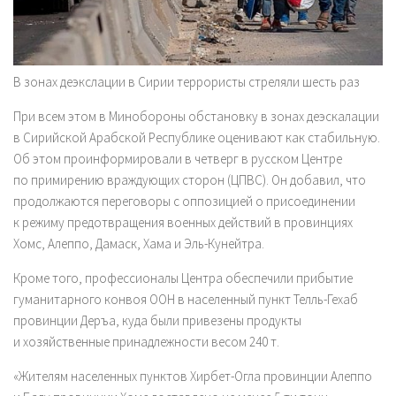
В зонах деэкслации в Сирии террористы стреляли шесть раз
При всем этом в Минобороны обстановку в зонах деэскалации
в Сирийской Арабской Республике оценивают как стабильную.
Об этом проинформировали в четверг в русском Центре
по примирению враждующих сторон (ЦПВС). Он добавил, что
продолжаются переговоры с оппозицией о присоединении
к режиму предотвращения военных действий в провинциях
Хомс, Алеппо, Дамаск, Хама и Эль-Кунейтра.
Кроме того, профессионалы Центра обеспечили прибытие
гуманитарного конвоя ООН в населенный пункт Телль-Гехаб
провинции Деръа, куда были привезены продукты
и хозяйственные принадлежности весом 240 т.
«Жителям населенных пунктов Хирбет-Огла провинции Алеппо