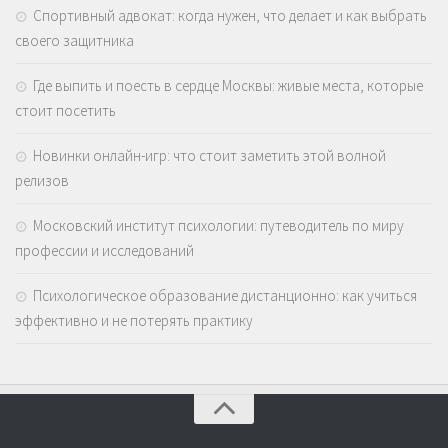
Спортивный адвокат: когда нужен, что делает и как выбрать
своего защитника
Где выпить и поесть в сердце Москвы: живые места, которые
стоит посетить
Новинки онлайн-игр: что стоит заметить этой волной
релизов
Московский институт психологии: путеводитель по миру
профессии и исследований
Психологическое образование дистанционно: как учиться
эффективно и не потерять практику