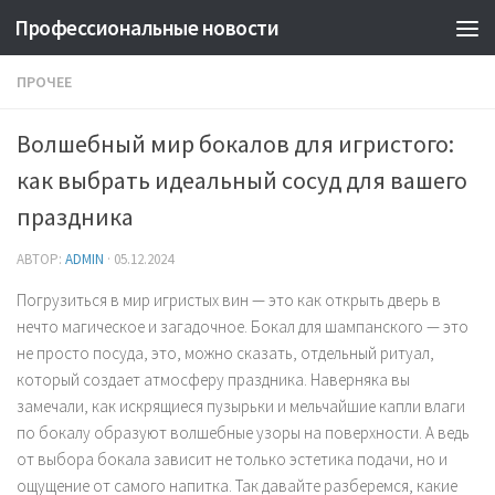
Профессиональные новости
ПРОЧЕЕ
Волшебный мир бокалов для игристого:
как выбрать идеальный сосуд для вашего
праздника
АВТОР:
ADMIN
·
05.12.2024
Погрузиться в мир игристых вин — это как открыть дверь в
нечто магическое и загадочное. Бокал для шампанского — это
не просто посуда, это, можно сказать, отдельный ритуал,
который создает атмосферу праздника. Наверняка вы
замечали, как искрящиеся пузырьки и мельчайшие капли влаги
по бокалу образуют волшебные узоры на поверхности. А ведь
от выбора бокала зависит не только эстетика подачи, но и
ощущение от самого напитка. Так давайте разберемся, какие