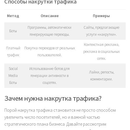
Способы накрутки трафика
Метод
Описание
Примеры
Программы, автоматически
Сайты, предлагающие
Боты
генерирующие переходы.
услуги «накрутки».
Контекстная реклама,
Платный
Покупка переходов от реальных
реклама в социальных
трафик
пользователей.
сетях.
Social
Использование ботов для
Лайки, репосты,
Media
генерации активности в
комментарии.
Боты
соцсетях.
Зачем нужна накрутка трафика?
Порой накрутка трафика становится не просто способом
увеличить число посетителей, но и важной частью
стратегического плана бизнеса. Давайте рассмотрим