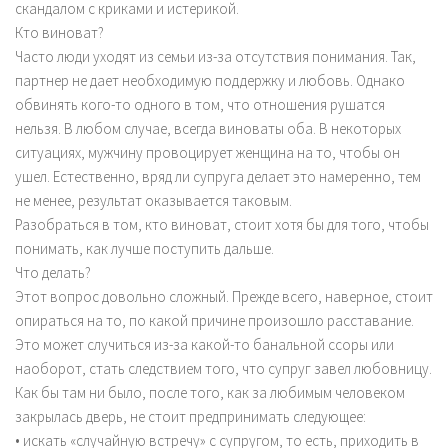
скандалом с криками и истерикой.
Кто виноват?
Часто люди уходят из семьи из-за отсутствия понимания. Так,
партнер не дает необходимую поддержку и любовь. Однако
обвинять кого-то одного в том, что отношения рушатся
нельзя. В любом случае, всегда виноваты оба. В некоторых
ситуациях, мужчину провоцирует женщина на то, чтобы он
ушел. Естественно, вряд ли супруга делает это намеренно, тем
не менее, результат оказывается таковым.
Разобраться в том, кто виноват, стоит хотя бы для того, чтобы
понимать, как лучше поступить дальше.
Что делать?
Этот вопрос довольно сложный. Прежде всего, наверное, стоит
опираться на то, по какой причине произошло расставание.
Это может случиться из-за какой-то банальной ссоры или
наоборот, стать следствием того, что супруг завел любовницу.
Как бы там ни было, после того, как за любимым человеком
закрылась дверь, не стоит предпринимать следующее:
• искать «случайную встречу» с супругом, то есть, приходить в