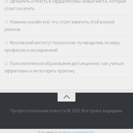
Где выпить и поесть в сердце Москвы: живые места, которые
стоит посетить
Новинки онлайн-игр: что стоит заметить этой волной
релизов
Московский институт психологии: путеводитель по миру
профессии и исследований
Психологическое образование дистанционно: как учиться
эффективно и не потерять практику
Профессиональные новости © 2026. Все права защищены.
Ссылки:
pol-m.ru
youlooks.ru