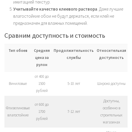
имитацией текстур.
Учитывайте качество клеевого раствора
. Даже лучшие
влагостойкие обои не будут держаться, если клей не
предназначен для влажных помещений.
Сравним доступность и стоимость
Тип обоев
Средняя
Продолжительность
Относительная
цена за
службы
доступность
рулон
от 400 до
Виниловые
1500
5-10 лет
Широко доступны
рублей
Доступны,
от 600 до
Флизелиновые
особенно в
1700
7-12 лет
влагостойкие
строительных
рублей
магазинах