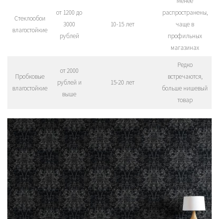
Менее
от 1200 до
распространены,
Стеклообои
3000
10-15 лет
чаще в
влагостойкие
рублей
профильных
магазинах
Редко
от 2000
Пробковые
встречаются,
рублей и
15-20 лет
влагостойкие
больше нишевый
выше
товар