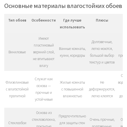
Основные материалы влагостойких обоев
Тип обоев
Особенности
Где лучше
Плюсы
использовать
Имеют
Долговечные,
пластиковый
Ванные комнаты,
легко моются,
Мо
Виниловые
верхний слой,
кухни, коридоры
большой выбор
пропу
не впитывают
текстур и цветов
влагу
Сам
Служат как
Флизелиновые
Жилые комнаты
Не
водон
основа —
с влагостойкой
с повышенной
деформируются,
прочные и
пропиткой
влажностью
легко клеятся
допо
устойчивые
п
Основа из
Предпочтительно
стекловолокна,
Очень прочные,
Огр
Стеклообои
для защиты стен
покрытые
долговечные,
выб