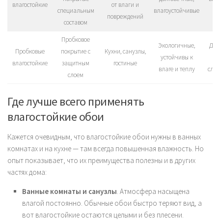
влагостойкие
от влаги и
специальным
влагоустойчивые
р
повреждений
составом
Пробковое
Экологичные,
Дор
Пробковые
покрытие с
Кухни, санузлы,
устойчивы к
в
влагостойкие
защитным
гостиные
влаге и теплу
слож
слоем
Где лучше всего применять
влагостойкие обои
Кажется очевидным, что влагостойкие обои нужны в ванных
комнатах и на кухне — там всегда повышенная влажность. Но
опыт показывает, что их преимущества полезны и в других
частях дома:
Ванные комнаты и санузлы
. Атмосфера насыщена
влагой постоянно. Обычные обои быстро теряют вид, а
вот влагостойкие остаются целыми и без плесени.