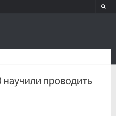
90 научили проводить