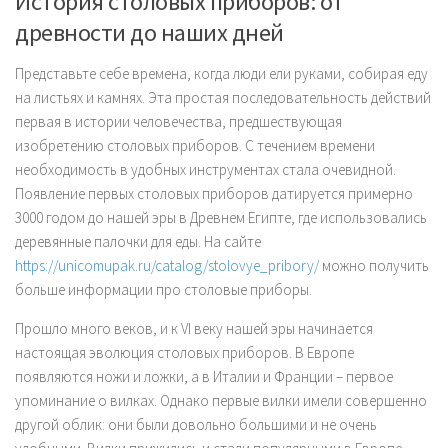
История столовых приборов: от
древности до наших дней
Представьте себе времена, когда люди ели руками, собирая еду
на листьях и камнях. Эта простая последовательность действий
первая в истории человечества, предшествующая
изобретению столовых приборов. С течением времени
необходимость в удобных инструментах стала очевидной.
Появление первых столовых приборов датируется примерно
3000 годом до нашей эры в Древнем Египте, где использовались
деревянные палочки для еды. На сайте
https://unicomupak.ru/catalog/stolovye_pribory/
можно получить
больше информации про столовые приборы.
Прошло много веков, и к VI веку нашей эры начинается
настоящая эволюция столовых приборов. В Европе
появляются ножи и ложки, а в Италии и Франции – первое
упоминание о вилках. Однако первые вилки имели совершенно
другой облик: они были довольно большими и не очень