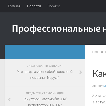
Главная
Новости
Прочее
Профессиональные 
НОВОС
СЛЕДУЮЩАЯ ПУБЛИКАЦИЯ
Ка
Что представляет собой голосовой
помощник Маруся?
АВТОР:
R
ПРЕДЫДУЩАЯ ПУБЛИКАЦИЯ
Хочетс
Как устроен автомобильный
виртуа
регистратор JUNSUN?