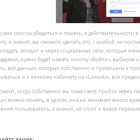
 сами смогли убедиться и понять, в действительности
о, а значит, вы сможете сделать это, с особой легкость
создать аккаунт и через социальные сети, которые име
задумки, нужно будет нажать кнопку «Войти», выбирая 
ть, все данные, которые собственно и привязаны к пр
ываться и к личному кабинету на «Lamoda», все предел
момент, когда собственно вы пожелаете пройти через п
a», можно понять, в целом, она не занимает много врем
ения пользователь, а значит, не стоит и вовсе пережив