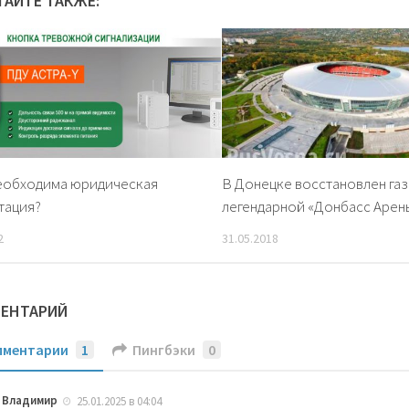
ТАЙТЕ ТАКЖЕ:
еобходима юридическая
В Донецке восстановлен га
тация?
легендарной «Донбасс Арен
2
31.05.2018
МЕНТАРИЙ
мментарии
1
Пингбэки
0
Владимир
25.01.2025 в 04:04