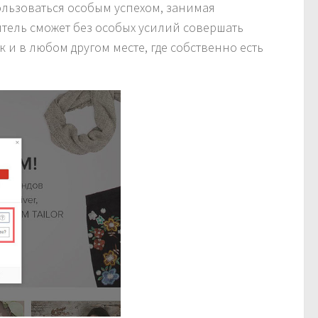
пользоваться особым успехом, занимая
тель сможет без особых усилий совершать
к и в любом другом месте, где собственно есть