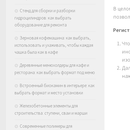
В цел
Стенд для сборки и разборки
позвол
гидроцилиндров: как выбрать
оборудование для ремонта
Регист
Зерновая кофемашина: как выбрать,
Что
использовать и ухаживать, чтобы каждая
инс
чашка была как в кафе
изо
Деревянные менюхолдеры для кафе и
Дал
ресторана: как выбрать формат под меню
наж
Встроенный биокамин в интерьере: как
выбрать формат и место установки
Железобетонные элементы для
строительства: ступени, сваи и марши
Современные полимеры для