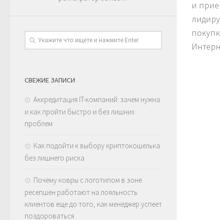
и прие
лидиру
покупки
Интерн
СВЕЖИЕ ЗАПИСИ
Аккредитация IT-компаний: зачем нужна
и как пройти быстро и без лишних
проблем
Как подойти к выбору криптокошелька
без лишнего риска
Почему ковры с логотипом в зоне
ресепшен работают на лояльность
клиентов еще до того, как менеджер успеет
поздороваться