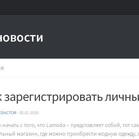
новости
ТИ
к зарегистрировать личн
EDACTOR
·
05.01.2020
я начать с того, что Lamoda – представляет собой, тот
льный магазин, где можно приобрести модную одежду,