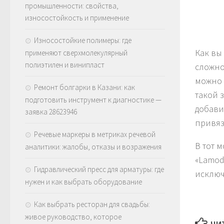
промышленности: свойства,
износостойкость и применение
Износостойкие полимеры: где
Как вы
применяют сверхмолекулярный
полиэтилен и винипласт
сложног
можно 
Ремонт болгарки в Казани: как
такой 
подготовить инструмент к диагностике —
добави
заявка 28623946
привяз
Речевые маркеры в метриках речевой
В тот 
аналитики: жалобы, отказы и возражения
«Lamod
Гидравлический пресс для арматуры: где
исключ
нужен и как выбрать оборудование
Как выбрать ресторан для свадьбы:
живое руководство, которое