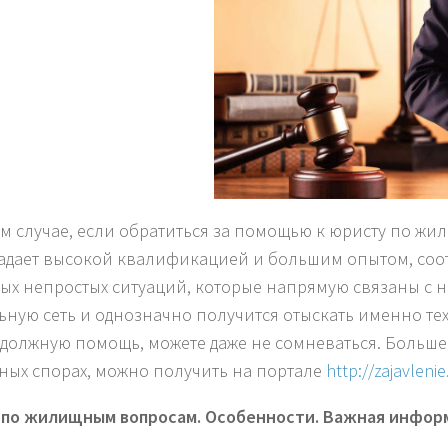
м случае, если обратиться за помощью к юристу по жи
адает высокой квалификацией и большим опытом, соот
ых непростых ситуаций, которые напрямую связаны с не
ьную сеть и однозначно получится отыскать именно те
 должную помощь, можете даже не сомневаться. Больше
ых спорах, можно получить на портале
http://zajavleni
по жилищным вопросам. Особенности. Важная инфор