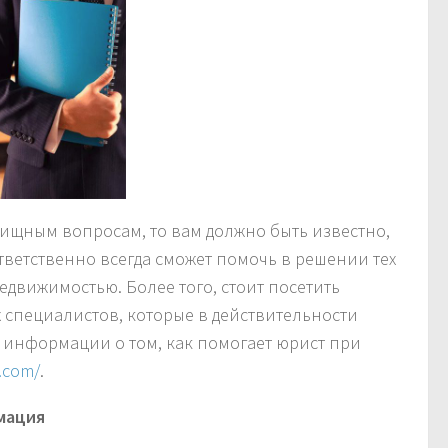
лищным вопросам, то вам должно быть известно,
ветственно всегда сможет помочь в решении тех
движимостью. Более того, стоит посетить
х специалистов, которые в действительности
 информации о том, как помогает юрист при
e.com/
.
мация