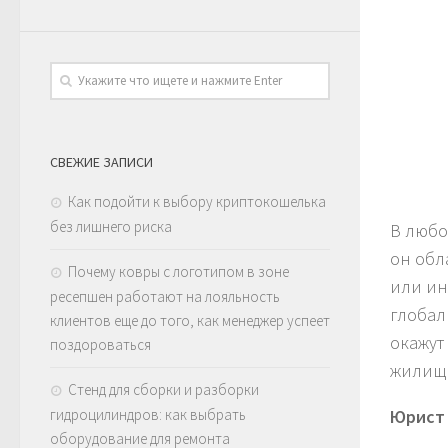
СВЕЖИЕ ЗАПИСИ
Как подойти к выбору криптокошелька
без лишнего риска
В любо
он обл
Почему ковры с логотипом в зоне
или ин
ресепшен работают на лояльность
глобал
клиентов еще до того, как менеджер успеет
окажут
поздороваться
жилищн
Стенд для сборки и разборки
гидроцилиндров: как выбрать
Юрист 
оборудование для ремонта