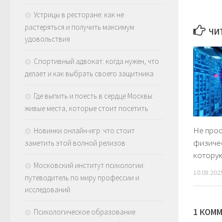
Устрицы в ресторане: как не
растеряться и получить максимум
ЧИ
удовольствия
Спортивный адвокат: когда нужен, что
делает и как выбрать своего защитника
Где выпить и поесть в сердце Москвы:
живые места, которые стоит посетить
Не прос
Новинки онлайн-игр: что стоит
физичес
заметить этой волной релизов
которую
Московский институт психологии:
10.08.202
путеводитель по миру профессии и
исследований
1 КОМ
Психологическое образование