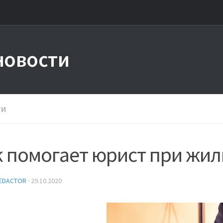
новости
ТИ
к помогает юрист при жи
EDACTOR
·
29.10.2020