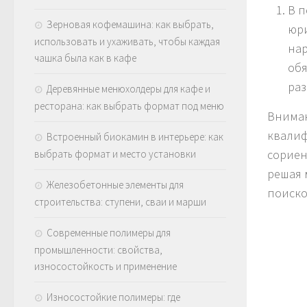
В п
Зерновая кофемашина: как выбрать,
юри
использовать и ухаживать, чтобы каждая
нар
чашка была как в кафе
обя
раз
Деревянные менюхолдеры для кафе и
ресторана: как выбрать формат под меню
Вниман
квалиф
Встроенный биокамин в интерьере: как
сориен
выбрать формат и место установки
решая 
Железобетонные элементы для
поиско
строительства: ступени, сваи и марши
Современные полимеры для
промышленности: свойства,
износостойкость и применение
Износостойкие полимеры: где