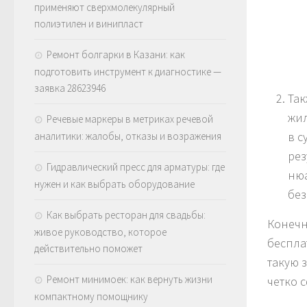
применяют сверхмолекулярный
полиэтилен и винипласт
Ремонт болгарки в Казани: как
подготовить инструмент к диагностике —
заявка 28623946
Так
жил
Речевые маркеры в метриках речевой
в с
аналитики: жалобы, отказы и возражения
рез
Гидравлический пресс для арматуры: где
нюа
нужен и как выбрать оборудование
без
Как выбрать ресторан для свадьбы:
Конечн
живое руководство, которое
беспла
действительно поможет
такую 
Ремонт минимоек: как вернуть жизни
четко 
компактному помощнику