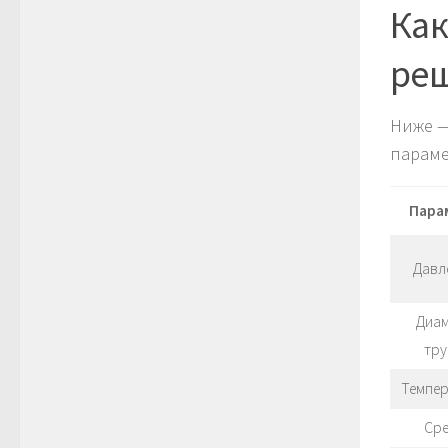
Как
ре
Ниже —
параме
Пара
Давл
Диа
тр
Темпер
Сре