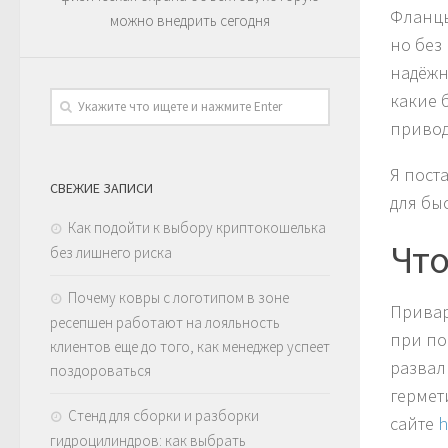
Фланцы
можно внедрить сегодня
но без
надёжн
какие 
привод
Я пост
СВЕЖИЕ ЗАПИСИ
для бы
Как подойти к выбору криптокошелька
Что
без лишнего риска
Почему ковры с логотипом в зоне
Привар
ресепшен работают на лояльность
при по
клиентов еще до того, как менеджер успеет
развал
поздороваться
гермет
Стенд для сборки и разборки
сайте
h
гидроцилиндров: как выбрать