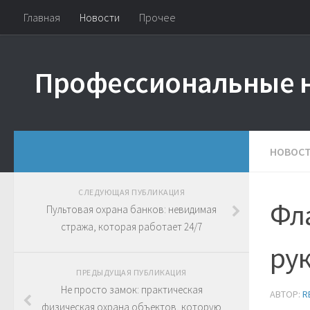
Главная
Новости
Прочее
Профессиональные 
НОВОС
СЛЕДУЮЩАЯ ПУБЛИКАЦИЯ
Фл
Пультовая охрана банков: невидимая
стража, которая работает 24/7
рук
ПРЕДЫДУЩАЯ ПУБЛИКАЦИЯ
Не просто замок: практическая
АВТОР:
R
физическая охрана объектов, которую