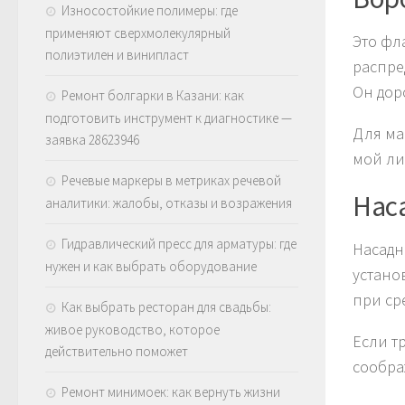
Износостойкие полимеры: где
применяют сверхмолекулярный
Это фл
полиэтилен и винипласт
распре
Он дор
Ремонт болгарки в Казани: как
подготовить инструмент к диагностике —
Для ма
заявка 28623946
мой ли
Речевые маркеры в метриках речевой
Наса
аналитики: жалобы, отказы и возражения
Гидравлический пресс для арматуры: где
Насадн
нужен и как выбрать оборудование
устано
при ср
Как выбрать ресторан для свадьбы:
живое руководство, которое
Если т
действительно поможет
сообра
Ремонт минимоек: как вернуть жизни