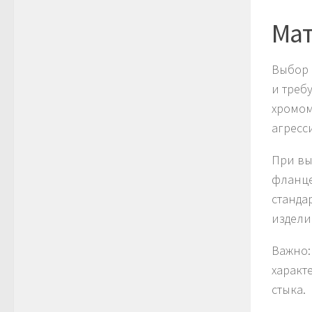
Мат
Выбор 
и треб
хромом
агресс
При вы
фланце
станда
издели
Важно:
характ
стыка.