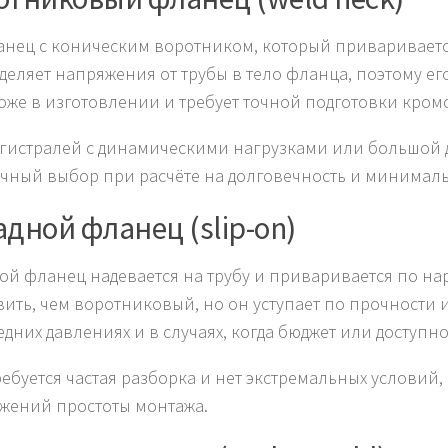
анец с коническим воротником, который приваривается
деляет напряжения от трубы в тело фланца, поэтому ег
оже в изготовлении и требует точной подготовки кром
гистралей с динамическими нагрузками или большой
чный выбор при расчёте на долговечность и минимал
дной фланец (slip-on)
ой фланец надевается на трубу и приваривается по на
вить, чем воротниковый, но он уступает по прочности
едних давлениях и в случаях, когда бюджет или доступн
ребуется частая разборка и нет экстремальных условий
жений простоты монтажа.