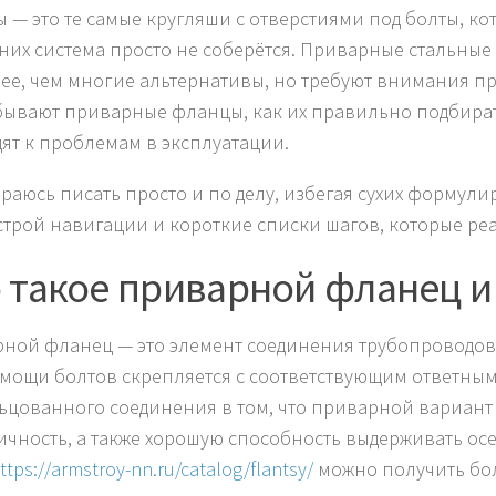
 — это те самые кругляши с отверстиями под болты, кот
 них система просто не соберётся. Приварные стальны
ее, чем многие альтернативы, но требуют внимания при
бывают приварные фланцы, как их правильно подбирать
ят к проблемам в эксплуатации.
араюсь писать просто и по делу, избегая сухих формули
строй навигации и короткие списки шагов, которые реа
 такое приварной фланец и 
ной фланец — это элемент соединения трубопроводов, 
мощи болтов скрепляется с соответствующим ответным
ьцованного соединения в том, что приварной вариант 
ичность, а также хорошую способность выдерживать ос
ttps://armstroy-nn.ru/catalog/flantsy/
можно получить бо