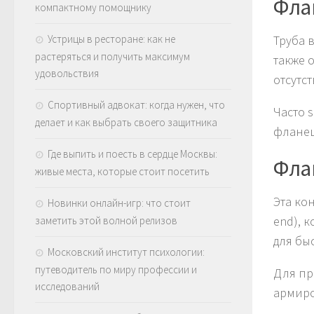
Флан
компактному помощнику
Устрицы в ресторане: как не
Труба 
растеряться и получить максимум
также 
удовольствия
отсутс
Спортивный адвокат: когда нужен, что
Часто 
делает и как выбрать своего защитника
фланец
Где выпить и поесть в сердце Москвы:
Флан
живые места, которые стоит посетить
Эта ко
Новинки онлайн-игр: что стоит
end), 
заметить этой волной релизов
для бы
Московский институт психологии:
путеводитель по миру профессии и
Для пр
исследований
армиро