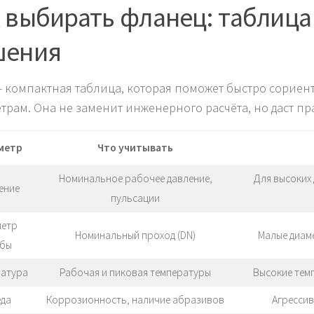
 выбирать фланец: таблица
шения
 компактная таблица, которая поможет быстро сорие
трам. Она не заменит инженерного расчёта, но даст пр
метр
Что учитывать
Номинальное рабочее давление,
Для высоких
ение
пульсации
метр
Номинальный проход (DN)
Малые диам
убы
атура
Рабочая и пиковая температуры
Высокие тем
да
Коррозионность, наличие абразивов
Агрессив