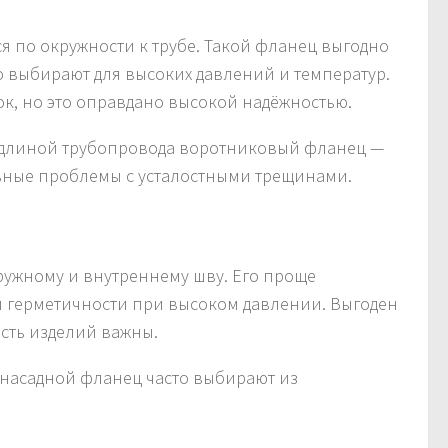
 по окружности к трубе. Такой фланец выгодно
о выбирают для высоких давлений и температур.
ок, но это оправдано высокой надёжностью.
 длиной трубопровода воротниковый фланец —
ьные проблемы с усталостными трещинами.
ружному и внутреннему шву. Его проще
 и герметичности при высоком давлении. Выгоден
ость изделий важны.
, насадной фланец часто выбирают из