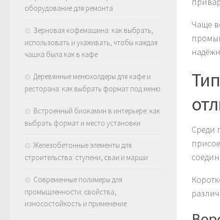
прива
оборудование для ремонта
Чаще в
Зерновая кофемашина: как выбрать,
промыш
использовать и ухаживать, чтобы каждая
надёжн
чашка была как в кафе
Тип
Деревянные менюхолдеры для кафе и
ресторана: как выбрать формат под меню
отл
Встроенный биокамин в интерьере: как
выбрать формат и место установки
Среди 
присое
Железобетонные элементы для
соедин
строительства: ступени, сваи и марши
Коротк
Современные полимеры для
промышленности: свойства,
различ
износостойкость и применение
Вор