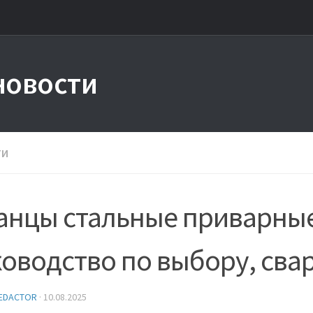
новости
ТИ
анцы стальные приварные
оводство по выбору, свар
EDACTOR
·
10.08.2025