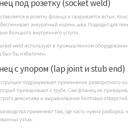
ец под розетку (socket weld)
вставляется в розетку фланца и сваривается встык. Ко
обеспечивает аккуратный корень шва. Подходит для тех
твие большого внутреннего уступа.
socket weld используют в промышленном оборудовании
 был бы избыточен.
ец с упором (lap joint и stub end)
нструкция подразумевает применение разворотного кольц
который приваривают к трубе. Сам фланец не приварива
строго демонтажа и выравнивания болтовых отверстий
оизводства применяют там, где часто нужна разборка, 
ванных узлах.