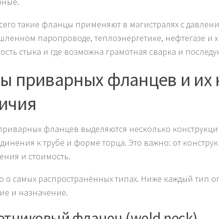
рные.
сего такие фланцы применяют в магистралях с давлени
ленном паропроводе, теплоэнергетике, нефтегазе и хи
ость стыка и где возможна грамотная сварка и послед
ы приварных фланцев и их
ичия
приварных фланцев выделяются несколько конструкций
динения к трубе и форме торца. Это важно: от констру
ения и стоимость.
о о самых распространённых типах. Ниже каждый тип о
ие и назначение.
отниковый фланец (weld neck)