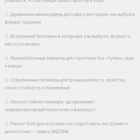
ухаживать, чтобы каждая чашка была как в кафе
Деревянные менюхолдеры для кафе и ресторана: как выбрать
формат под меню
Встроенный биокамин в интерьере: как выбрать формат и
место установки
Железобетонные элементы для строительства: ступени, сваи
и марши
Современные полимеры для промышленности: свойства,
износостойкость и применение
Износостойкие полимеры: где применяют
сверхмолекулярный полиэтилен и винипласт
Ремонт болгарки в Казани: как подготовить инструмент к
диагностике — заявка 28623946