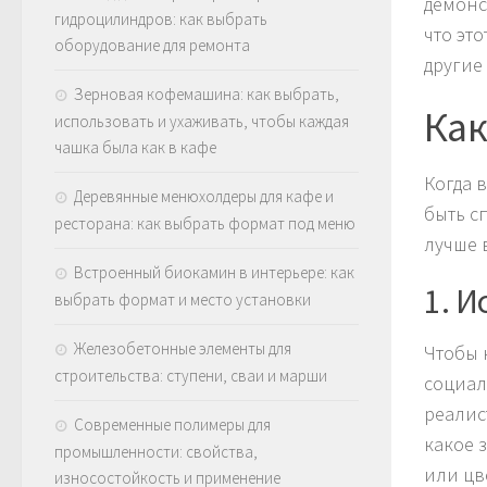
демонс
гидроцилиндров: как выбрать
что эт
оборудование для ремонта
другие
Зерновая кофемашина: как выбрать,
Как
использовать и ухаживать, чтобы каждая
чашка была как в кафе
Когда 
Деревянные менюхолдеры для кафе и
быть с
ресторана: как выбрать формат под меню
лучше 
Встроенный биокамин в интерьере: как
1. 
выбрать формат и место установки
Железобетонные элементы для
Чтобы 
строительства: ступени, сваи и марши
социал
реалис
Современные полимеры для
какое 
промышленности: свойства,
или цв
износостойкость и применение