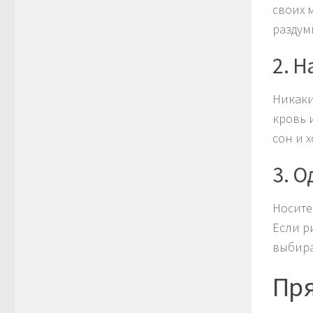
своих 
раздум
2. 
Никаки
кровь 
сон и 
3. 
Носите 
Если р
выбира
Пря