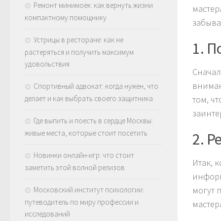
Ремонт минимоек: как вернуть жизни
мастер
компактному помощнику
забыват
Устрицы в ресторане: как не
1. П
растеряться и получить максимум
удовольствия
Сначал
вниман
Спортивный адвокат: когда нужен, что
делает и как выбрать своего защитника
том, ч
заинте
Где выпить и поесть в сердце Москвы:
живые места, которые стоит посетить
2. 
Новинки онлайн-игр: что стоит
Итак, 
заметить этой волной релизов
информ
могут 
Московский институт психологии:
путеводитель по миру профессии и
мастер
исследований