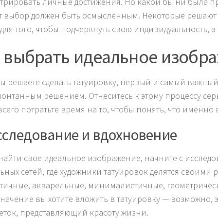
трировать личные достижения. Но какой бы ни была пр
от выбор должен быть осмысленным. Некоторые решают с
 для того, чтобы подчеркнуть свою индивидуальность, а 
 выбрать идеальное изобр
вы решаете сделать татуировку, первый и самый важный
понтанным решением. Отнеситесь к этому процессу серь
всего потратьте время на то, чтобы понять, что именно
Исследование и вдохновение
найти свое идеальное изображение, начните с исследов
ьных сетей, где художники татуировок делятся своими 
тичные, акварельные, минималистичные, геометрически
значение вы хотите вложить в татуировку — возможно, 
еток, представляющий красоту жизни.