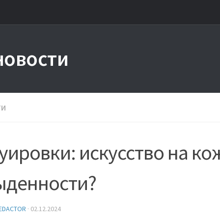
новости
ТИ
уировки: искусство на ко
ыденности?
EDACTOR
·
02.12.2024