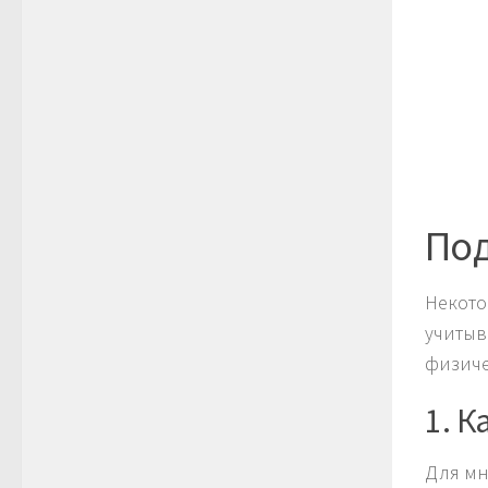
Под
Некото
учитыв
физиче
1. К
Для мно