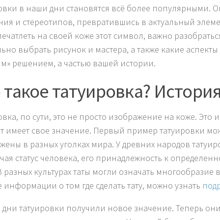
овки в наши дни становятся всё более популярными. О
ния и стереотипов, превратившись в актуальный элеме
печатлеть на своей коже этот символ, важно разобраться
ьно выбрать рисунок и мастера, а также какие аспекты с
м» решением, а частью вашей истории.
 такое татуировка? Истори
овка, по сути, это не просто изображение на коже. Это
т имеет свое значение. Первый пример татуировки мо
жены в разных уголках мира. У древних народов тату
чая статус человека, его принадлежность к определен
 В разных культурах таты могли означать многообразие 
 информации о том где сделать тату, можно узнать
под
 дни татуировки получили новое значение. Теперь они