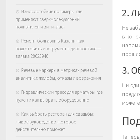
2. 
Износостойкие полимеры: где
применяют сверхмолекулярный
полиэтилен и винипласт
Не заб
в коне
Ремонт болгарки в Казани: как
напоми
подготовить инструмент к диагностике —
прошло
заявка 28623946
3. 
Речевые маркеры в метриках речевой
аналитики: жалобы, отказы и возражения
Ни оди
Гидравлический пресс для арматуры: где
предло
нужен и как выбрать оборудование
можете
Как выбрать ресторан для свадьбы:
Под
живое руководство, которое
действительно поможет
Теперь