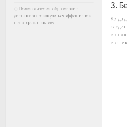
3. Б
Психологическое образование
дистанционно: как учиться эффективно и
Когда д
не потерять практику
следит
вопрос
возник