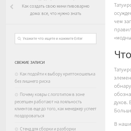
Татуир
Как создать свою мини пивоварню
осужде
дома: все, что нужно знать
чем за
правил
«модны
Что
СВЕЖИЕ ЗАПИСИ
Татуир
Как подойти к выбору криптокошелька
элемен
без лишнего риска
обнару
обозна
Почему ковры с логотипом в зоне
ресепшен работают на лояльность
духов.
клиентов еще до того, как менеджер успеет
Больше
поздороваться
В наши
Стенд для сборки и разборки