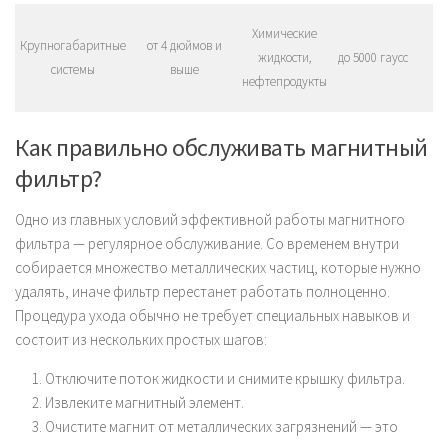
С
Химические
Крупногабаритные
от 4 дюймов и
жидкости,
до 5000 гаусс
системы
выше
ус
нефтепродукты
аг
Как правильно обслуживать магнитный
фильтр?
Одно из главных условий эффективной работы магнитного
фильтра — регулярное обслуживание. Со временем внутри
собирается множество металлических частиц, которые нужно
удалять, иначе фильтр перестанет работать полноценно.
Процедура ухода обычно не требует специальных навыков и
состоит из нескольких простых шагов:
Отключите поток жидкости и снимите крышку фильтра.
Извлеките магнитный элемент.
Очистите магнит от металлических загрязнений — это