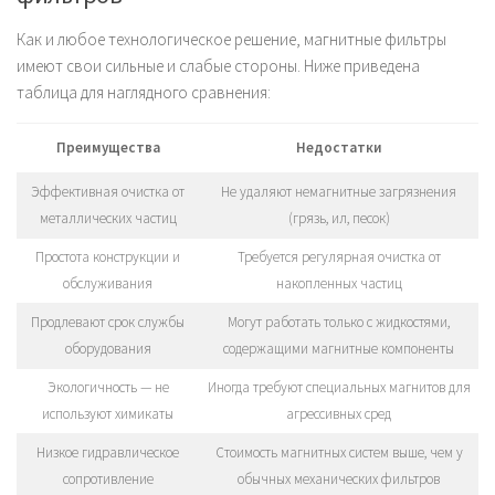
Как и любое технологическое решение, магнитные фильтры
имеют свои сильные и слабые стороны. Ниже приведена
таблица для наглядного сравнения:
Преимущества
Недостатки
Эффективная очистка от
Не удаляют немагнитные загрязнения
металлических частиц
(грязь, ил, песок)
Простота конструкции и
Требуется регулярная очистка от
обслуживания
накопленных частиц
Продлевают срок службы
Могут работать только с жидкостями,
оборудования
содержащими магнитные компоненты
Экологичность — не
Иногда требуют специальных магнитов для
используют химикаты
агрессивных сред
Низкое гидравлическое
Стоимость магнитных систем выше, чем у
сопротивление
обычных механических фильтров