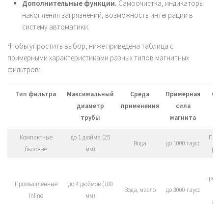
Дополнительные функции.
Самоочистка, индикаторы
накопления загрязнений, возможность интеграции в
систему автоматики.
Чтобы упростить выбор, ниже приведена таблица с
примерными характеристиками разных типов магнитных
фильтров:
Тип фильтра
Максимальный
Среда
Примерная
Ос
диаметр
применения
сила
трубы
магнита
Компактные
до 1 дюйма (25
Про
Вода
до 1000 гаусс
бытовые
мм)
ру
произ
Промышленные
до 4 дюймов (100
Вода, масло
до 3000 гаусс
inline
мм)
ав